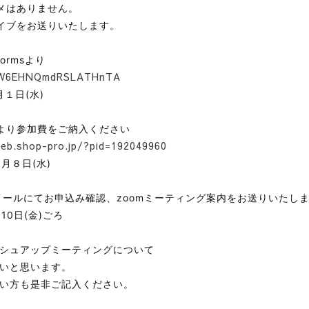
メはありません。
イブをお送りいたします。
ormsより
e/W6EHNQmdRSLATHnTA
月１日(水)
より参加費をご納入ください
web.shop-pro.jp/?pid=192049960
７月８日(水)
ールにてお申込み確認、zoomミーティング案内をお送りいたし
10日(金)ごろ
シュアップミーティングについて
いと思います。
い方も是非ご記入ください。