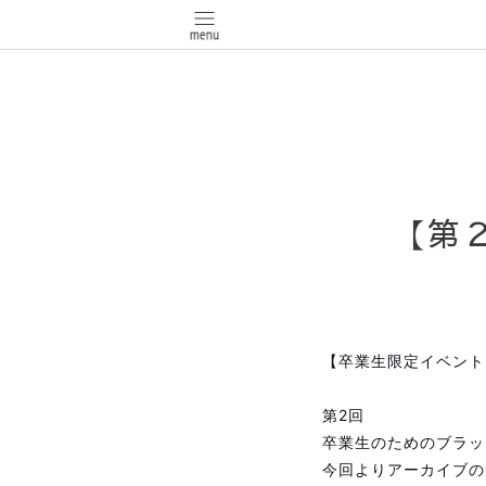
【第２
【卒業生限定イベント 7
第2回
卒業生のためのブラッ
今回よりアーカイブの